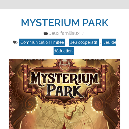
MYSTERIUM PARK
Jeux familiaux
Communication limitée
,
Jeu coopératif
,
Jeu de
déduction