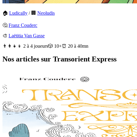
🏠
Ludically
/
🏢
Neoludis
🤔
Franz Couderc
🎨
Laëtitia Van Gasse
👨‍👩‍👧‍👦 2 à 4 joueurs
🎲 10+
⏰ 20 à 40mn
Nos articles sur Transorient Express