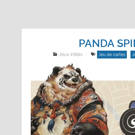
PANDA SPI
Jeux initiés
Jeu de cartes
,
J