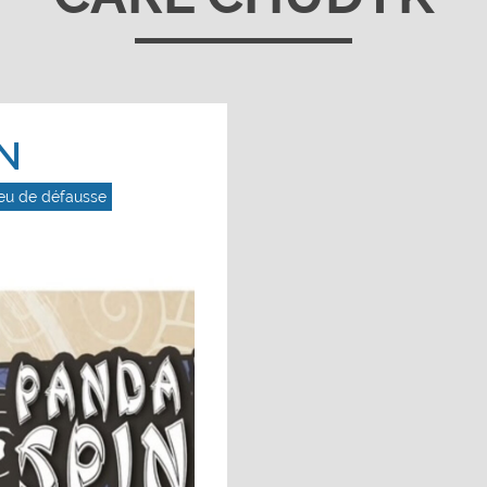
N
eu de défausse