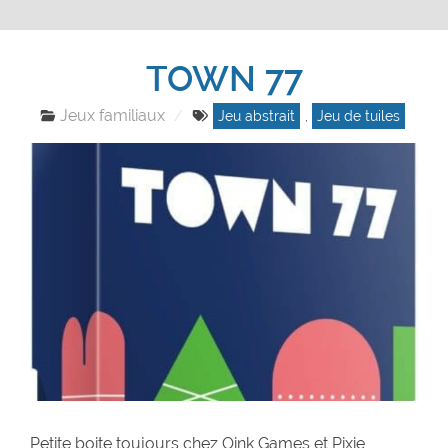
TOWN 77
Jeux familiaux
Jeu abstrait
,
Jeu de tuiles
Petite boite toujours chez Oink Games et Pixie