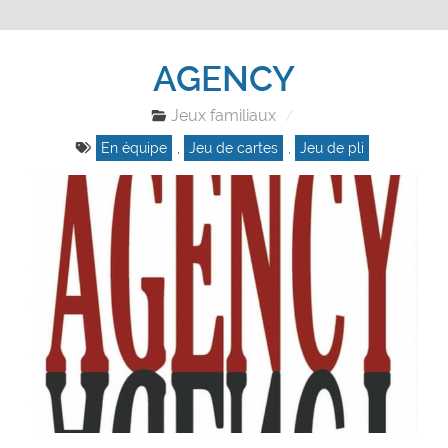
AGENCY
Jeux familiaux
En équipe
,
Jeu de cartes
,
Jeu de pli