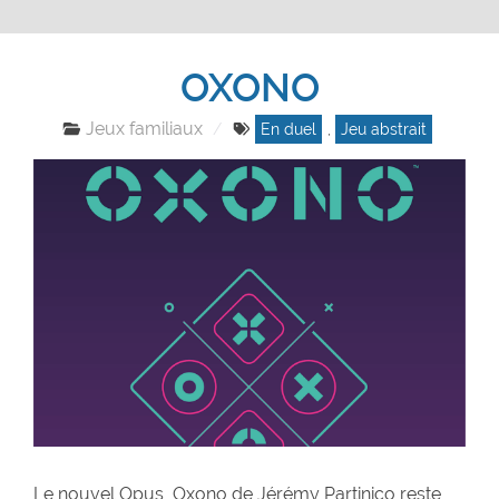
OXONO
Jeux familiaux
En duel
,
Jeu abstrait
Le nouvel Opus, Oxono de Jérémy Partinico reste