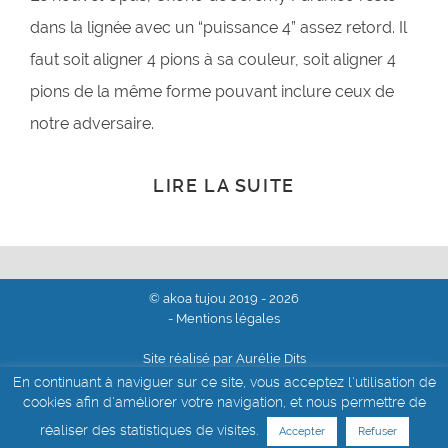
dans la lignée avec un “puissance 4” assez retord. Il
faut soit aligner 4 pions à sa couleur, soit aligner 4
pions de la même forme pouvant inclure ceux de
notre adversaire.
LIRE LA SUITE
© akoa tujou 2019 - 2026
- Mentions légales
Site réalisé par Aurélie Dits
En continuant à naviguer sur ce site, vous acceptez l'utilisation de
cookies afin d'améliorer votre navigation, et nous permettre de
réaliser des statistiques de visites.
Accepter
Refuser