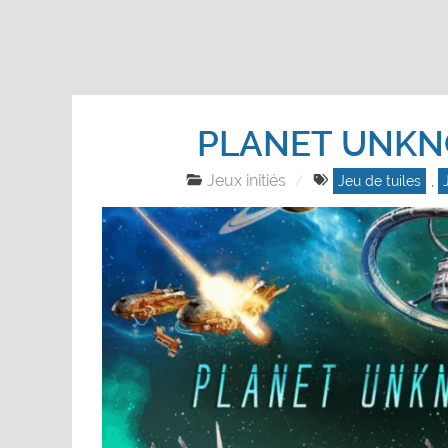
PLANET UNK
Jeux initiés
Jeu de tuiles
,