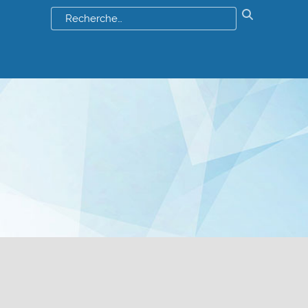
Résultats
de
votre
recherch
: