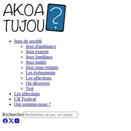
Jeux de société
Jeux d'ambiance
Jeux experts
Jeux familiaux
Jeux initiés
Jeux pour enfants
Les événements
Les sélections
On découvre
Test
Les sélections
CR Festival
Qui sommes-nous ?
Rechercher