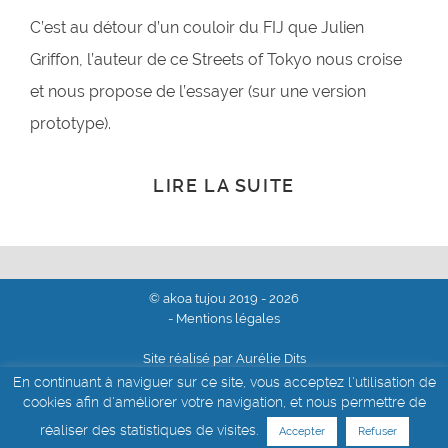
C’est au détour d’un couloir du FIJ que Julien
Griffon, l’auteur de ce Streets of Tokyo nous croise
et nous propose de l’essayer (sur une version
prototype).
LIRE LA SUITE
© akoa tujou 2019 - 2026
- Mentions légales
Site réalisé par Aurélie Dits
En continuant à naviguer sur ce site, vous acceptez l'utilisation de
cookies afin d'améliorer votre navigation, et nous permettre de
réaliser des statistiques de visites.
Accepter
Refuser