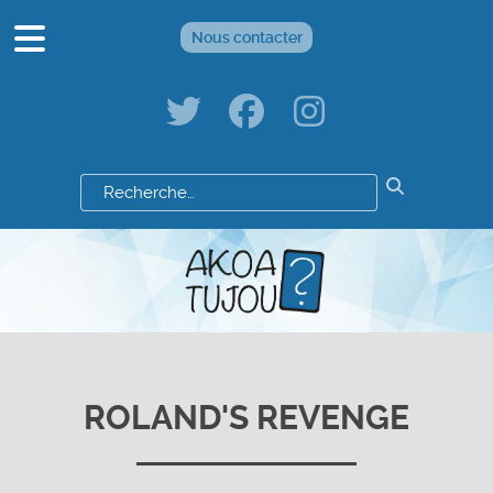
Nous contacter
Résultats
de
votre
recherche
:
ROLAND'S REVENGE