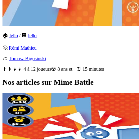
🏠
Iello
/
🏢
Iello
🤔
Rémi Mathieu
🎨
Tomasz Bigosinski
👨‍👩‍👧‍👦 4 à 12 joueurs
🎲 8 ans et +
⏰ 15 minutes
Nos articles sur Mime Battle