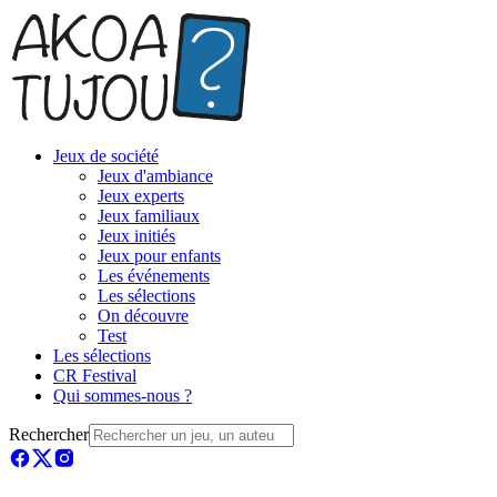
Jeux de société
Jeux d'ambiance
Jeux experts
Jeux familiaux
Jeux initiés
Jeux pour enfants
Les événements
Les sélections
On découvre
Test
Les sélections
CR Festival
Qui sommes-nous ?
Rechercher