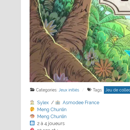
Categories:
Jeux initiés
Tags:
Jeu de colle
Sylex
/
Asmodee France
Meng Chunlin
Meng Chunlin
2 à 4 joueurs