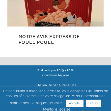
NOTRE AVIS EXPRESS DE
POULE POULE
© akoa tujou 2019 - 2026
- Mentions légales
Site réalisé par Aurélie Dits
En continuant à naviguer sur ce site, vous acceptez l'utilisation de
cookies afin d'améliorer votre navigation, et nous permettre de
réaliser des statistiques de visites.
Accepter
Refuser
Mentions légales