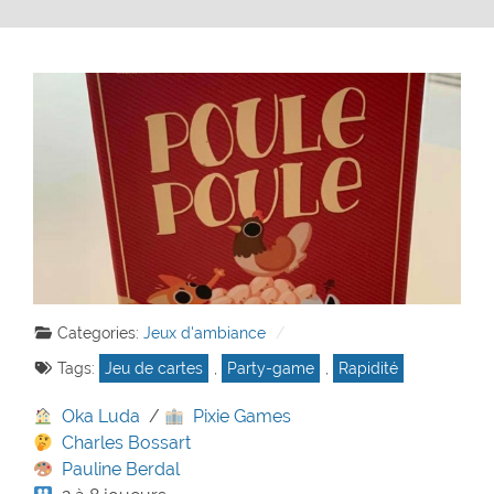
Categories:
Jeux d'ambiance
Tags:
Jeu de cartes
,
Party-game
,
Rapidité
Oka Luda
/
Pixie Games
Charles Bossart
Pauline Berdal