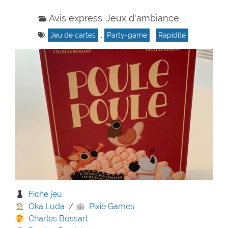
Avis express
Jeux d'ambiance
,
Jeu de cartes
,
Party-game
,
Rapidité
Fiche jeu
Oka Luda
/
Pixie Games
Charles Bossart