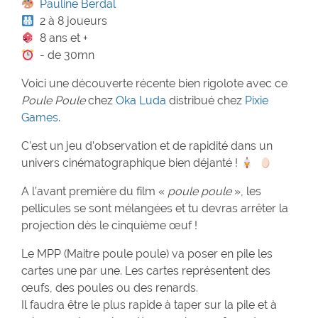
Pauline Berdal
2 à 8 joueurs
8 ans et +
- de 30mn
Voici une découverte récente bien rigolote avec ce
Poule Poule
chez
Oka Luda
distribué chez
Pixie
Games
.
C’est un jeu d’observation et de rapidité dans un
univers cinématographique bien déjanté !
A l’avant première du film «
poule poule
», les
pellicules se sont mélangées et tu devras arrêter la
projection dès le cinquième œuf !
Le MPP (Maitre poule poule) va poser en pile les
cartes une par une. Les cartes représentent des
œufs, des poules ou des renards.
Il faudra être le plus rapide à taper sur la pile et à