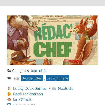
Categories:
Jeux initiés
Tags:
Jeu de tuiles
,
Jeu simultané
Lucky Duck Games
/
Neoludis
Peter McPherson
Ian O'Toole