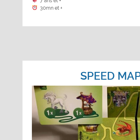
7 ans et +
30mn et +
SPEED MA