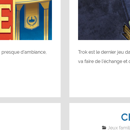
u presque d’ambiance,
Trok est le dernier jeu d
va faire de l’échange e
C
Jeux famil