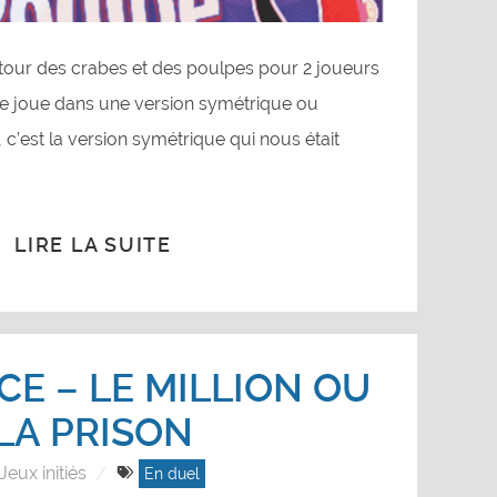
utour des crabes et des poulpes pour 2 joueurs
se joue dans une version symétrique ou
 c’est la version symétrique qui nous était
LIRE LA SUITE
CE – LE MILLION OU
LA PRISON
Jeux initiés
En duel