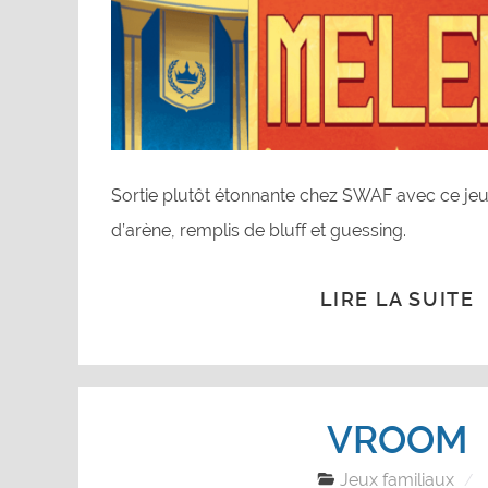
Sortie plutôt étonnante chez SWAF avec ce je
d’arène, remplis de bluff et guessing.
LIRE LA SUITE
VROOM
Jeux familiaux