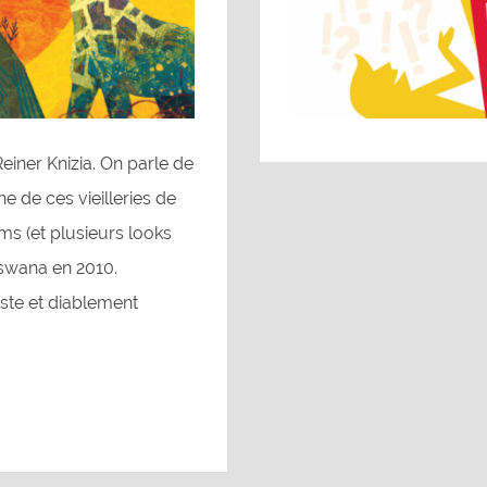
einer Knizia. On parle de
ne de ces vieilleries de
ms (et plusieurs looks
tswana en 2010.
iste et diablement