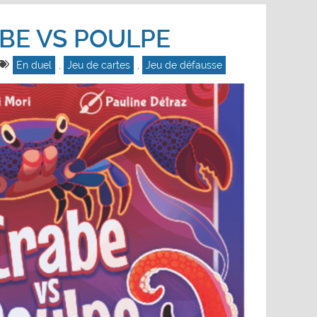
BE VS POULPE
En duel
,
Jeu de cartes
,
Jeu de défausse