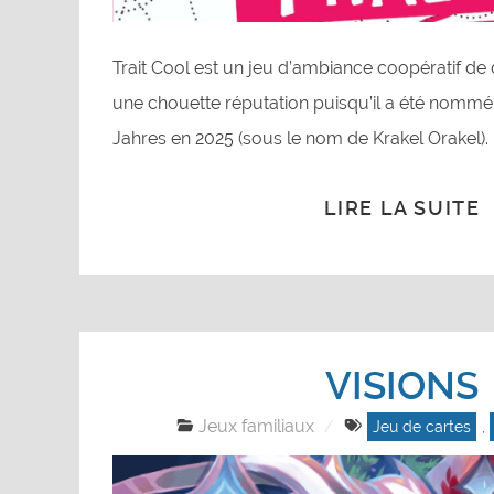
Trait Cool est un jeu d’ambiance coopératif de 
une chouette réputation puisqu’il a été nommé 
Jahres en 2025 (sous le nom de Krakel Orakel).
LIRE LA SUITE
VISIONS
Jeux familiaux
Jeu de cartes
,