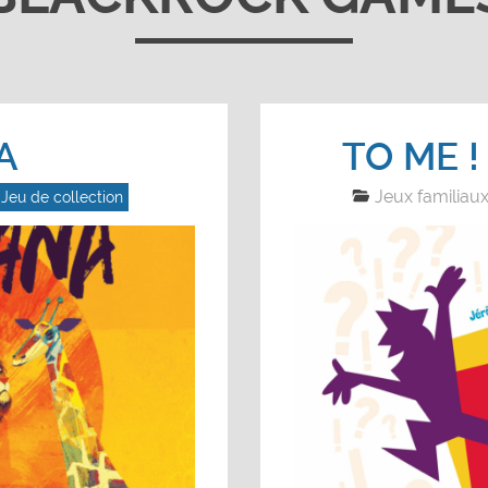
A
TO ME !
Jeux familiau
Jeu de collection