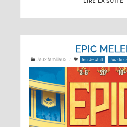
LIRE LA SUITE
EPIC MELE
Jeux familiaux
Jeu de bluff
,
Jeu de c