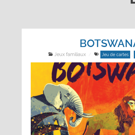
BOTSWAN
Jeux familiaux
Jeu de cartes
,