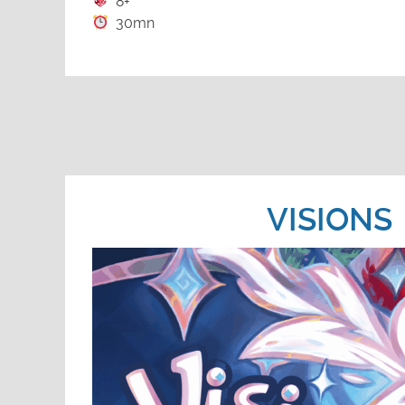
8+
30mn
VISIONS