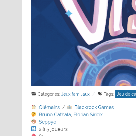
Categories:
Jeux familiaux
Tags:
Jeu de ca
Olémains
/
Blackrock Games
Bruno Cathala
,
Florian Sirieix
Seppyo
2 à 5 joueurs