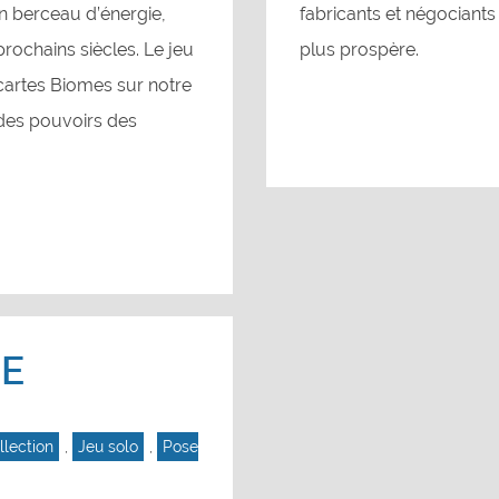
un berceau d’énergie,
fabricants et négociants 
prochains siècles. Le jeu
plus prospère.
cartes Biomes sur notre
r des pouvoirs des
CE
llection
,
Jeu solo
,
Pose