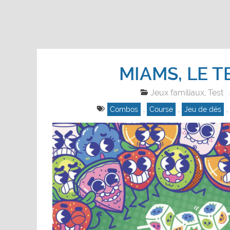
MIAMS, LE T
Jeux familiaux
Test
,
Combos
,
Course
,
Jeu de dés
,