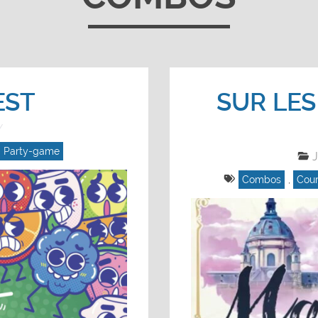
EST
SUR LES
Party-game
J
Combos
,
Cou