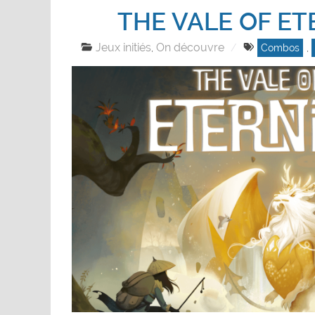
THE VALE OF ET
Jeux initiés
On découvre
,
Combos
,