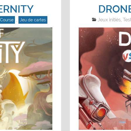
ERNITY
DRONE
Jeux initiés
Tes
Course
,
Jeu de cartes
,