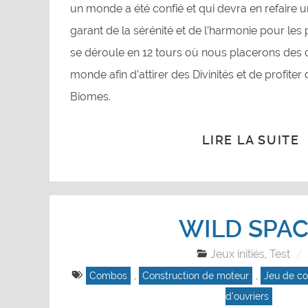
un monde a été confié et qui devra en refaire 
garant de la sérénité et de l’harmonie pour les 
se déroule en 12 tours où nous placerons des 
monde afin d’attirer des Divinités et de profite
Biomes.
LIRE LA SUITE
WILD SPA
Jeux initiés
Test
,
Combos
,
Construction de moteur
,
Jeu de co
d'ouvriers