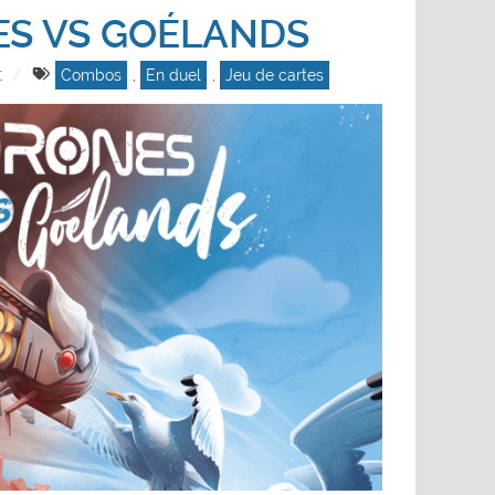
S VS GOÉLANDS
t
Combos
,
En duel
,
Jeu de cartes