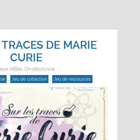
 TRACES DE MARIE
CURIE
eux initiés
On découvre
,
rse
,
Jeu de collection
,
Jeu de ressources