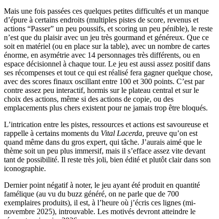
Mais une fois passées ces quelques petites difficultés et un manque
d’épure à certains endroits (multiples pistes de score, revenus et
actions “Passer” un peu poussifs, et scoring un peu pénible), le reste
n’est que du plaisir avec un jeu très gourmand et généreux. Que ce
soit en matériel (ou en place sur la table), avec un nombre de cartes
énorme, en asymétrie avec 14 personnages très différents, ou en
espace décisionnel à chaque tour. Le jeu est aussi assez positif dans
ses récompenses et tout ce qui est réalisé fera gagner quelque chose,
avec des scores finaux oscillant entre 100 et 300 points. C’est par
contre assez peu interactif, hormis sur le plateau central et sur le
choix des actions, même si des actions de copie, ou des
emplacements plus chers existent pour ne jamais trop être bloqués.
L’intrication entre les pistes, ressources et actions est savoureuse et
rappelle à certains moments du
Vital Lacerda
, preuve qu’on est
quand même dans du gros expert, qui tâche. J’aurais aimé que le
thème soit un peu plus immersif, mais il s’efface assez vite devant
tant de possibilité. Il reste très joli, bien édité et plutôt clair dans son
iconographie.
Dernier point négatif à noter, le jeu ayant été produit en quantité
famélique (au vu du buzz généré, on ne parle que de 700
exemplaires produits), il est, à l’heure où j’écris ces lignes (mi-
novembre 2025), introuvable. Les motivés devront atteindre le