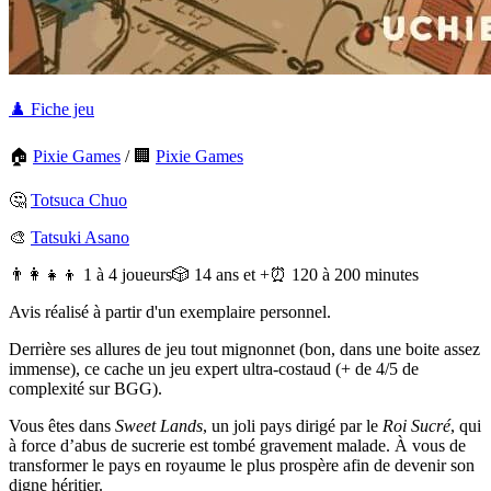
♟️ Fiche jeu
🏠
Pixie Games
/
🏢
Pixie Games
🤔
Totsuca Chuo
🎨
Tatsuki Asano
👨‍👩‍👧‍👦 1 à 4 joueurs
🎲 14 ans et +
⏰ 120 à 200 minutes
Avis réalisé à partir d'un exemplaire personnel.
Derrière ses allures de jeu tout mignonnet (bon, dans une boite assez
immense), ce cache un jeu expert ultra-costaud (+ de 4/5 de
complexité sur BGG).
Vous êtes dans
Sweet Lands
, un joli pays dirigé par le
Roi Sucré
, qui
à force d’abus de sucrerie est tombé gravement malade. À vous de
transformer le pays en royaume le plus prospère afin de devenir son
digne héritier.