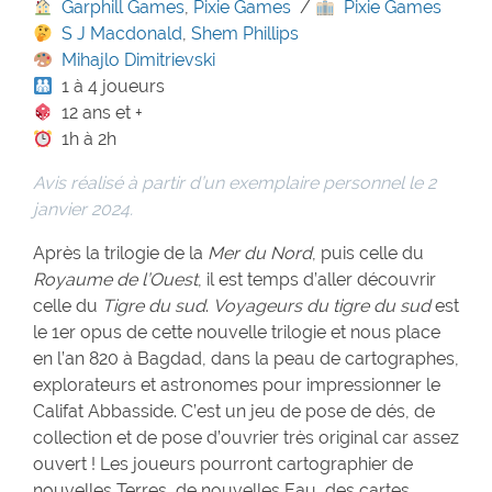
Garphill Games
,
Pixie Games
/
Pixie Games
S J Macdonald
,
Shem Phillips
Mihajlo Dimitrievski
1 à 4 joueurs
12 ans et +
1h à 2h
Avis réalisé à partir d’un exemplaire personnel le 2
janvier 2024.
Après la trilogie de la
Mer du Nord
, puis celle du
Royaume de l’Ouest
, il est temps d’aller découvrir
celle du
Tigre du sud
.
Voyageurs du tigre du sud
est
le 1er opus de cette nouvelle trilogie et nous place
en l’an 820 à Bagdad, dans la peau de cartographes,
explorateurs et astronomes pour impressionner le
Califat Abbasside. C’est un jeu de pose de dés, de
collection et de pose d’ouvrier très original car assez
ouvert ! Les joueurs pourront cartographier de
nouvelles Terres, de nouvelles Eau, des cartes