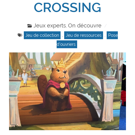
CROSSING
Jeux experts
On découvre
,
Jeu de collection
,
Jeu de ressources
,
Pose
d'ouvriers