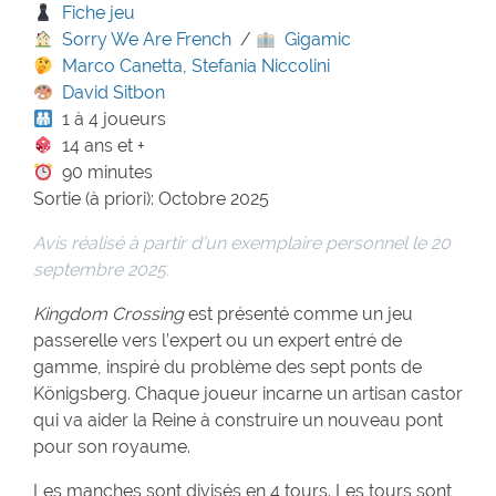
Fiche jeu
Sorry We Are French
/
Gigamic
Marco Canetta
,
Stefania Niccolini
David Sitbon
1 à 4 joueurs
14 ans et +
90 minutes
Sortie (à priori): Octobre 2025
Avis réalisé à partir d’un exemplaire personnel le 20
septembre 2025.
Kingdom Crossing
est présenté comme un jeu
passerelle vers l’expert ou un expert entré de
gamme, inspiré du problème des sept ponts de
Königsberg. Chaque joueur incarne un artisan castor
qui va aider la Reine à construire un nouveau pont
pour son royaume.
Les manches sont divisés en 4 tours. Les tours sont