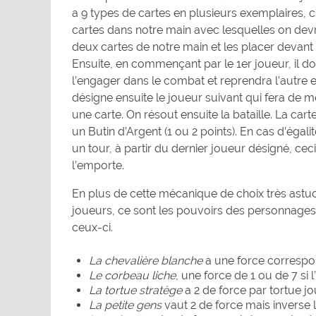
a 9 types de cartes en plusieurs exemplaires, 
cartes dans notre main avec lesquelles on devra
deux cartes de notre main et les placer devant 
Ensuite, en commençant par le 1er joueur, il doi
l’engager dans le combat et reprendra l’autre en
désigne ensuite le joueur suivant qui fera de m
une carte. On résout ensuite la bataille. La cart
un Butin d’Argent (1 ou 2 points). En cas d’éga
un tour, à partir du dernier joueur désigné, cec
l’emporte.
En plus de cette mécanique de choix très astuc
joueurs, ce sont les pouvoirs des personnages q
ceux-ci.
La chevalière blanche
a une force correspo
Le corbeau liche
, une force de 1 ou de 7 si l
La tortue stratège
a 2 de force par tortue jo
La petite gens
vaut 2 de force mais inverse l