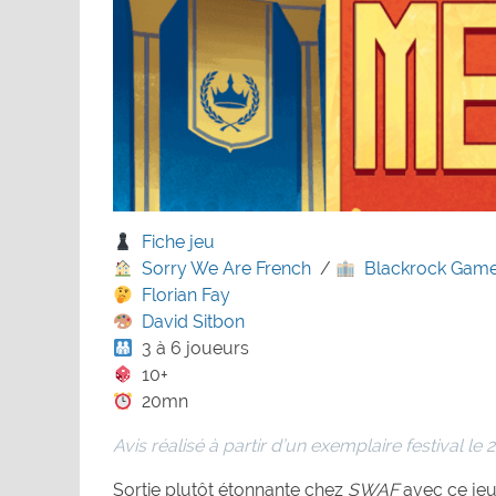
Fiche jeu
Sorry We Are French
/
Blackrock Gam
Florian Fay
David Sitbon
3 à 6 joueurs
10+
20mn
Avis réalisé à partir d’un exemplaire festival le 
Sortie plutôt étonnante chez
SWAF
avec ce jeu 