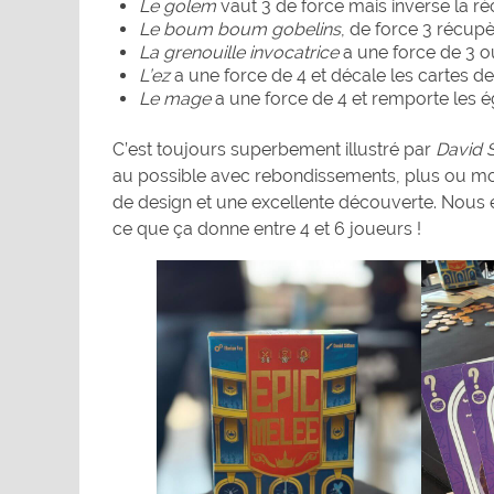
Le golem
vaut 3 de force mais inverse la r
Le boum boum gobelins
, de force 3 récup
La grenouille invocatrice
a une force de 3 ou
L’ez
a une force de 4 et décale les cartes d
Le mage
a une force de 4 et remporte les ég
C’est toujours superbement illustré par
David 
au possible avec rebondissements, plus ou moi
de design et une excellente découverte. Nous éti
ce que ça donne entre 4 et 6 joueurs !