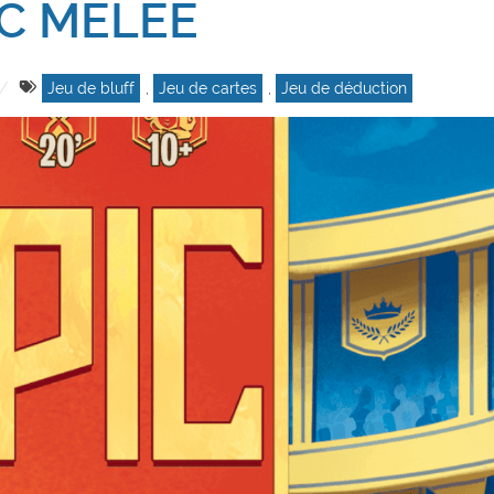
IC MELEE
Jeu de bluff
,
Jeu de cartes
,
Jeu de déduction