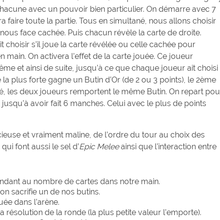
chacune avec un pouvoir bien particulier. On démarre avec 7
 faire toute la partie. Tous en simultané, nous allons choisir
nous face cachée. Puis chacun révèle la carte de droite.
t choisir s’il joue la carte révélée ou celle cachée pour
 main. On activera l’effet de la carte jouée. Ce joueur
ême et ainsi de suite, jusqu’à ce que chaque joueur ait choisi
e la plus forte gagne un Butin d’Or (de 2 ou 3 points), le 2ème
lité, les deux joueurs remportent le même Butin. On repart pou
i jusqu’à avoir fait 6 manches. Celui avec le plus de points
ieuse et vraiment maline, de l’ordre du tour au choix des
ui font aussi le sel d’
Epic Melee
ainsi que l’interaction entre
ndant au nombre de cartes dans notre main.
’on sacrifie un de nos butins.
uée dans l’arène.
a résolution de la ronde (la plus petite valeur l’emporte).