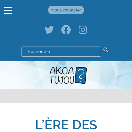
Nous contacter
Résultats
de
votre
recherche
:
L’ÈRE DES