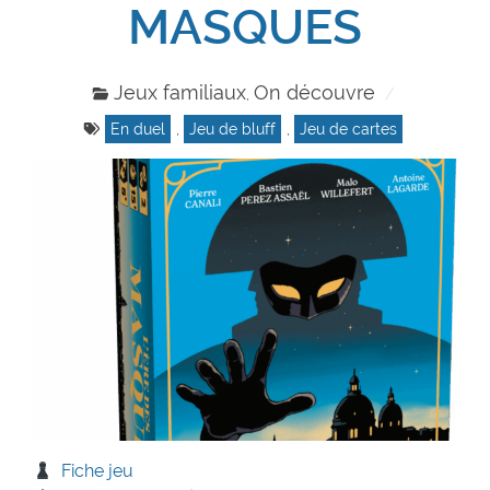
MASQUES
Jeux familiaux
On découvre
,
En duel
,
Jeu de bluff
,
Jeu de cartes
Fiche jeu