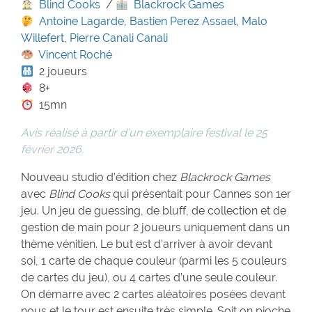
Blind Cooks
/
Blackrock Games
Antoine Lagarde
,
Bastien Perez Assael
,
Malo
Willefert
,
Pierre Canali Canali
Vincent Roché
2 joueurs
8+
15mn
Avis réalisé à partir d’un exemplaire festival le 25
février 2026.
Nouveau studio d’édition chez
Blackrock Games
avec
Blind Cooks
qui présentait pour Cannes son 1er
jeu. Un jeu de guessing, de bluff, de collection et de
gestion de main pour 2 joueurs uniquement dans un
thème vénitien. Le but est d’arriver à avoir devant
soi, 1 carte de chaque couleur (parmi les 5 couleurs
de cartes du jeu), ou 4 cartes d’une seule couleur.
On démarre avec 2 cartes aléatoires posées devant
nous et le tour est ensuite très simple. Soit on pioche