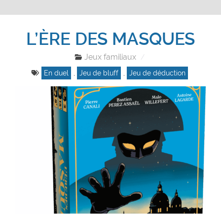
L’ÈRE DES MASQUES
Jeux familiaux
En duel
,
Jeu de bluff
,
Jeu de déduction