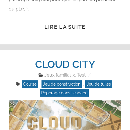
du plaisir.
LIRE LA SUITE
CLOUD CITY
Jeux familiaux
Test
,
Course
,
Jeu de construction
,
Jeu de tuiles
,
Repérage dans l'espace