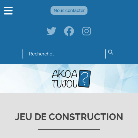
Nous contacter
Résultats
de
votre
recherche
:
JEU DE CONSTRUCTION