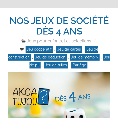
NOS JEUX DE SOCIÉTÉ
DÈS 4 ANS
Jeux pour enfants
Les sélections
,
Jeu coopératif
,
Jeu de cartes
,
Jeu de
construction
,
Jeu de déduction
,
Jeu de mémory
,
Jeu
de pli
,
Jeu de tuiles
,
Par âge