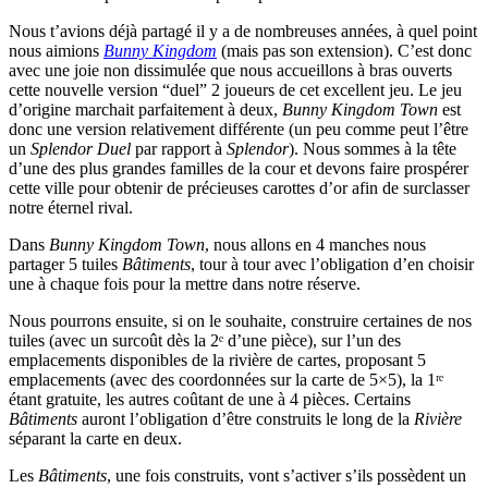
Nous t’avions déjà partagé il y a de nombreuses années, à quel point
nous aimions
Bunny Kingdom
(mais pas son extension). C’est donc
avec une joie non dissimulée que nous accueillons à bras ouverts
cette nouvelle version “duel” 2 joueurs de cet excellent jeu. Le jeu
d’origine marchait parfaitement à deux,
Bunny Kingdom Town
est
donc une version relativement différente (un peu comme peut l’être
un
Splendor Duel
par rapport à
Splendor
). Nous sommes à la tête
d’une des plus grandes familles de la cour et devons faire prospérer
cette ville pour obtenir de précieuses carottes d’or afin de surclasser
notre éternel rival.
Dans
Bunny Kingdom Town
, nous allons en 4 manches nous
partager 5 tuiles
Bâtiments
, tour à tour avec l’obligation d’en choisir
une à chaque fois pour la mettre dans notre réserve.
Nous pourrons ensuite, si on le souhaite, construire certaines de nos
tuiles (avec un surcoût dès la 2ᵉ d’une pièce), sur l’un des
emplacements disponibles de la rivière de cartes, proposant 5
emplacements (avec des coordonnées sur la carte de 5×5), la 1ʳᵉ
étant gratuite, les autres coûtant de une à 4 pièces. Certains
Bâtiments
auront l’obligation d’être construits le long de la
Rivière
séparant la carte en deux.
Les
Bâtiments
, une fois construits, vont s’activer s’ils possèdent un