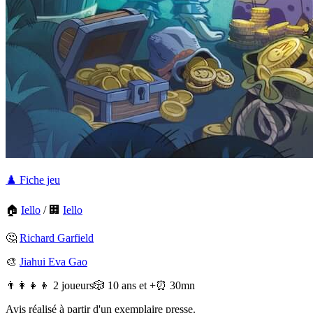
♟️ Fiche jeu
🏠
Iello
/
🏢
Iello
🤔
Richard Garfield
🎨
Jiahui Eva Gao
👨‍👩‍👧‍👦 2 joueurs
🎲 10 ans et +
⏰ 30mn
Avis réalisé à partir d'un exemplaire presse.