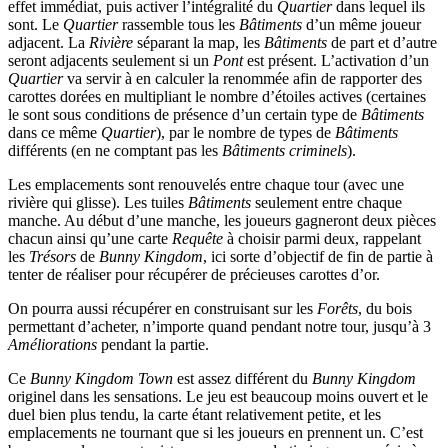
effet immédiat, puis activer l’intégralité du
Quartier
dans lequel ils
sont. Le
Quartier
rassemble tous les
Bâtiments
d’un même joueur
adjacent. La
Rivière
séparant la map, les
Bâtiments
de part et d’autre
seront adjacents seulement si un
Pont
est présent. L’activation d’un
Quartier
va servir à en calculer la renommée afin de rapporter des
carottes dorées en multipliant le nombre d’étoiles actives (certaines
le sont sous conditions de présence d’un certain type de
Bâtiments
dans ce même
Quartier
), par le nombre de types de
Bâtiments
différents (en ne comptant pas les
Bâtiments criminels
).
Les emplacements sont renouvelés entre chaque tour (avec une
rivière qui glisse). Les tuiles
Bâtiments
seulement entre chaque
manche. Au début d’une manche, les joueurs gagneront deux pièces
chacun ainsi qu’une carte
Requête
à choisir parmi deux, rappelant
les
Trésors
de
Bunny Kingdom
, ici sorte d’objectif de fin de partie à
tenter de réaliser pour récupérer de précieuses carottes d’or.
On pourra aussi récupérer en construisant sur les
Forêts
, du bois
permettant d’acheter, n’importe quand pendant notre tour, jusqu’à 3
Améliorations
pendant la partie.
Ce
Bunny Kingdom Town
est assez différent du
Bunny Kingdom
originel dans les sensations. Le jeu est beaucoup moins ouvert et le
duel bien plus tendu, la carte étant relativement petite, et les
emplacements ne tournant que si les joueurs en prennent un. C’est