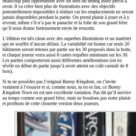
beaucoup plus opportuniste avec un sens du timing assez précis à
avoir. Il va créer bien plus de frustrations avec des objectifs
potentiellement impossibles à réaliser car les emplacements ne seront
jamais disponibles pendant la partie. On prend plaisir à jouer et à y
revenir, même s’il n’a pas le panache et la folie de son grand frère
qu’il nous donne furieusement envie de ressortir.
L’édition est très clean avec des superbes illustrations et un matériel
qui ne souffre d’aucun défaut. La variabilité est bonne car seuls 20
bâtiments seront retenus par partie sur les 30 proposés dans la boite,
et chaque joueur verra aussi 8 cartes requêtes minimum sur les 30.
Les parties comporteront aussi différentes améliorations (on en
révèle en début de partie jusqu’à avoir atteint un coût cumulé de 8
bois).
Si tu ne possèdes pas l’original
Bunny Kingdom
, on t’invite
vraiment à l’essayer et si, comme nous, tu en es fan, ce
Bunny
Kingdom Town
en est une excellente variation. Pas dit qu’il survive
au temps comme son grand frère, mais ne boudons pas notre plaisir
et profitons de cette chouette version deux joueurs.