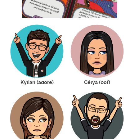
Kylian (adore)
Célya (bof)