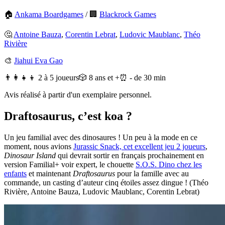
🏠
Ankama Boardgames
/
🏢
Blackrock Games
🤔
Antoine Bauza
,
Corentin Lebrat
,
Ludovic Maublanc
,
Théo
Rivière
🎨
Jiahui Eva Gao
👨‍👩‍👧‍👦 2 à 5 joueurs
🎲 8 ans et +
⏰ - de 30 min
Avis réalisé à partir d'un exemplaire personnel.
Draftosaurus, c’est koa ?
Un jeu familial avec des dinosaures ! Un peu à la mode en ce
moment, nous avions
Jurassic Snack, cet excellent jeu 2 joueurs
,
Dinosaur Island
qui devrait sortir en français prochainement en
version Familial+ voir expert, le chouette
S.O.S. Dino chez les
enfants
et maintenant
Draftosaurus
pour la famille avec au
commande, un casting d’auteur cinq étoiles assez dingue ! (Théo
Rivière, Antoine Bauza, Ludovic Maublanc, Corentin Lebrat)