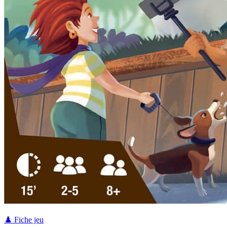
♟️ Fiche jeu