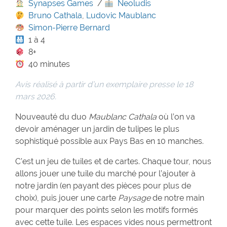
Synapses Games
/
Neoludis
Bruno Cathala
,
Ludovic Maublanc
Simon-Pierre Bernard
1 à 4
8+
40 minutes
Avis réalisé à partir d’un exemplaire presse le 18
mars 2026.
Nouveauté du duo
Maublanc
Cathala
où l’on va
devoir aménager un jardin de tulipes le plus
sophistiqué possible aux Pays Bas en 10 manches.
C’est un jeu de tuiles et de cartes. Chaque tour, nous
allons jouer une tuile du marché pour l’ajouter à
notre jardin (en payant des pièces pour plus de
choix), puis jouer une carte
Paysage
de notre main
pour marquer des points selon les motifs formés
avec cette tuile. Les espaces vides nous permettront