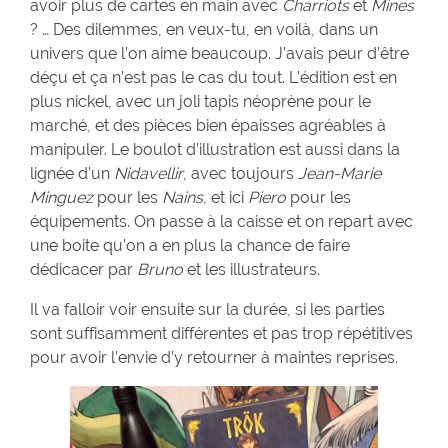
avoir plus de cartes en main avec
Charriots
et
Mines
? … Des dilemmes, en veux-tu, en voilà, dans un
univers que l’on aime beaucoup. J’avais peur d’être
déçu et ça n’est pas le cas du tout. L’édition est en
plus nickel, avec un joli tapis néoprène pour le
marché, et des pièces bien épaisses agréables à
manipuler. Le boulot d’illustration est aussi dans la
lignée d’un
Nidavellir
, avec toujours
Jean-Marie
Minguez
pour les
Nains
, et ici
Piero
pour les
équipements. On passe à la caisse et on repart avec
une boite qu’on a en plus la chance de faire
dédicacer par
Bruno
et les illustrateurs.
Il va falloir voir ensuite sur la durée, si les parties
sont suffisamment différentes et pas trop répétitives
pour avoir l’envie d’y retourner à maintes reprises.