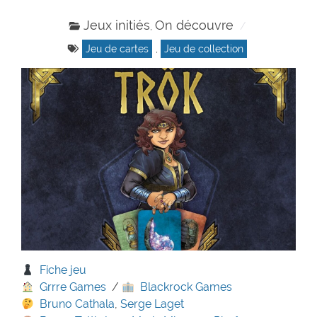
Jeux initiés
On découvre
,
Jeu de cartes
,
Jeu de collection
Fiche jeu
Grrre Games
/
Blackrock Games
Bruno Cathala
,
Serge Laget