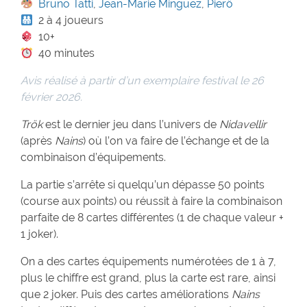
Bruno Tatti
,
Jean-Marie Minguez
,
Pierô
2 à 4 joueurs
10+
40 minutes
Avis réalisé à partir d’un exemplaire festival le 26
février 2026.
Trök
est le dernier jeu dans l’univers de
Nidavellir
(après
Nains
) où l’on va faire de l’échange et de la
combinaison d’équipements.
La partie s’arrête si quelqu’un dépasse 50 points
(course aux points) ou réussit à faire la combinaison
parfaite de 8 cartes différentes (1 de chaque valeur +
1 joker).
On a des cartes équipements numérotées de 1 à 7,
plus le chiffre est grand, plus la carte est rare, ainsi
que 2 joker. Puis des cartes améliorations
Nains