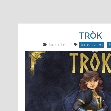
TRÖK
Jeux initiés
Jeu de cartes
,
J