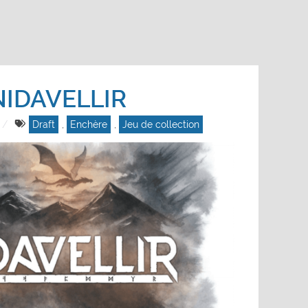
NIDAVELLIR
Draft
,
Enchère
,
Jeu de collection