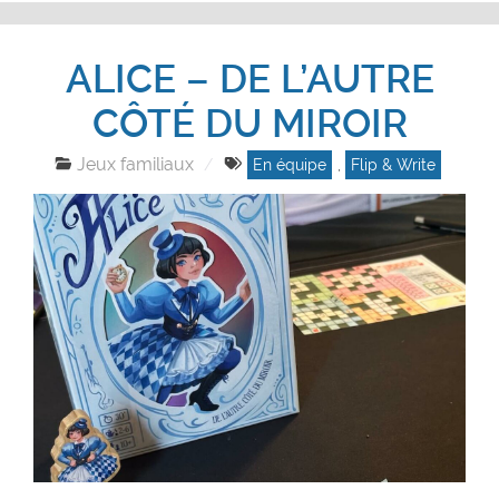
ALICE – DE L’AUTRE
CÔTÉ DU MIROIR
Jeux familiaux
En équipe
,
Flip & Write