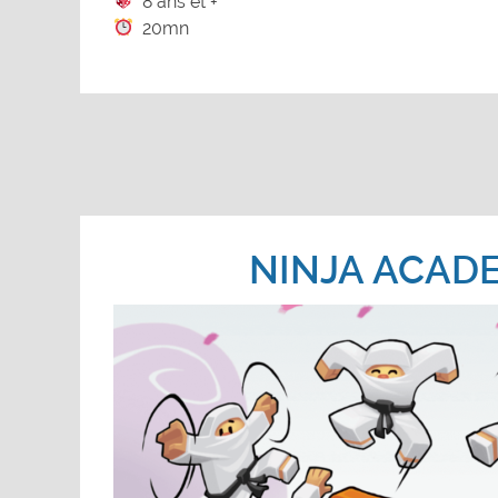
8 ans et +
20mn
NINJA ACAD