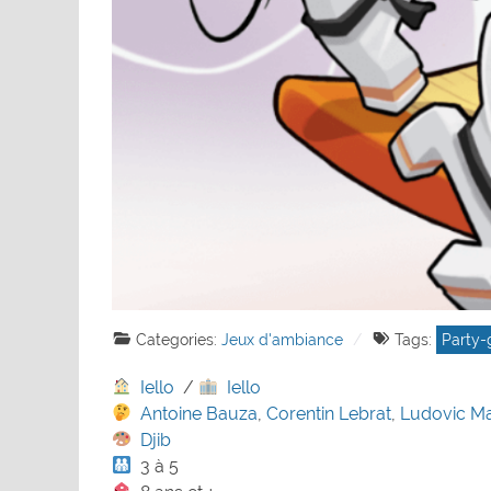
Categories:
Jeux d'ambiance
Tags:
Party
Iello
/
Iello
Antoine Bauza
,
Corentin Lebrat
,
Ludovic M
Djib
3 à 5