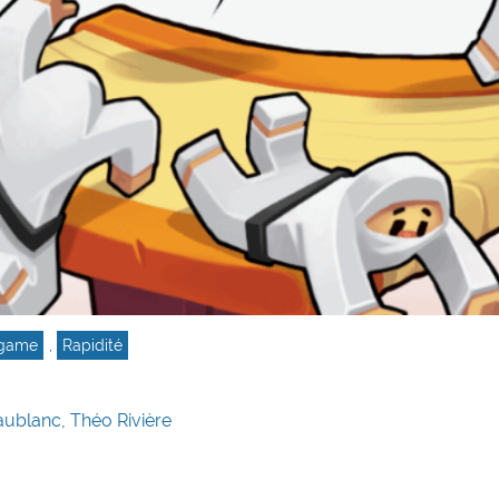
-game
,
Rapidité
aublanc
,
Théo Rivière