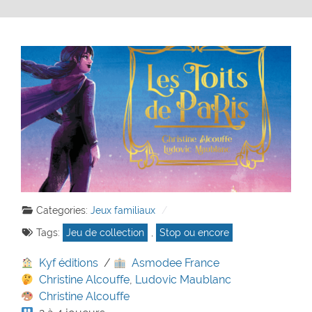
Categories:
Jeux familiaux
Tags:
Jeu de collection
,
Stop ou encore
Kyf éditions
/
Asmodee France
Christine Alcouffe
,
Ludovic Maublanc
Christine Alcouffe