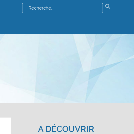
Résultats
de
votre
recherch
:
A DÉCOUVRIR