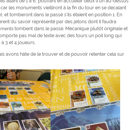
ses allant de 1 à 6, pouvant en accueillir deux (l’un au-dessus
car les monuments vieilliront à la fin du tour en se décalant
), et tomberont dans le passé s’ils étaient en position 1. En
rent du savoir représenté par des jetons dont il faudra
ments
tombent dans le passé. Mécanique plutôt originale et
 comporte pas mal de texte avec des tours un poil long qui
à 3 et 4 joueurs.
is avons hâte de le trouver et de pouvoir retenter cela sur