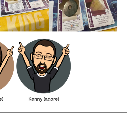
e)
Kenny (adore)