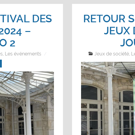
TIVAL DES
RETOUR S
2024 –
JEUX 
O 2
JO
és
Les événements
Jeux de société
L
,
,
y