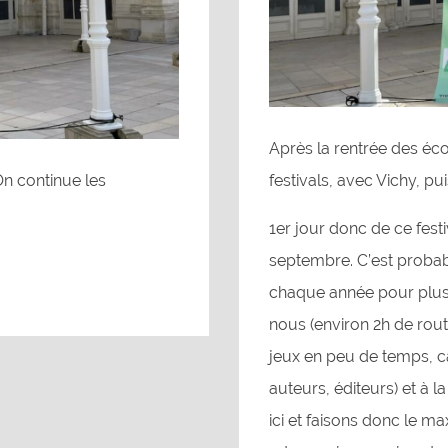
Après la rentrée des éco
On continue les
festivals, avec Vichy, p
1er jour donc de ce fest
septembre. C’est probab
chaque année pour plusie
nous (environ 2h de rou
jeux en peu de temps, ca
auteurs, éditeurs) et à 
ici et faisons donc le m