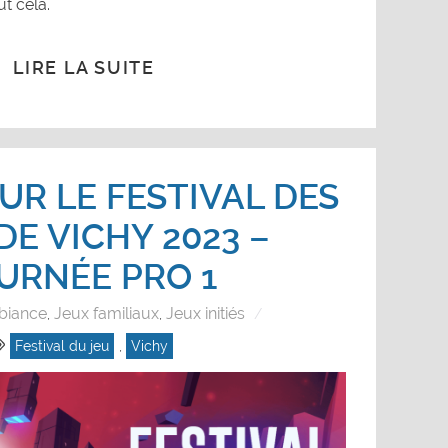
t cela.
LIRE LA SUITE
UR LE FESTIVAL DES
DE VICHY 2023 –
URNÉE PRO 1
biance
Jeux familiaux
Jeux initiés
,
,
Festival du jeu
,
Vichy