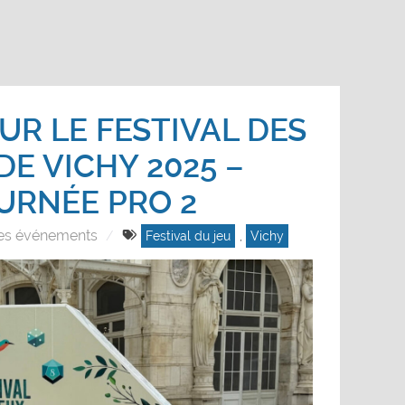
UR LE FESTIVAL DES
DE VICHY 2025 –
URNÉE PRO 2
es événements
Festival du jeu
,
Vichy