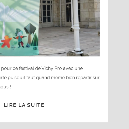
r pour ce festival de Vichy Pro avec une
rte puisqu’il faut quand même bien repartir sur
nous !
LIRE LA SUITE