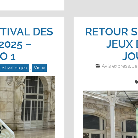
TIVAL DES
RETOUR S
2025 –
JEUX 
O 1
JO
Avis express
Je
,
estival du jeu
,
Vichy