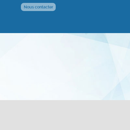
Nous contacter