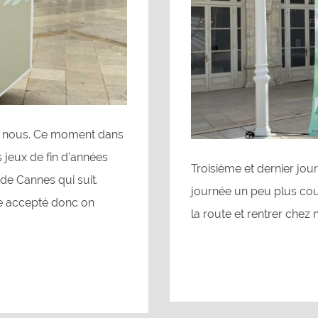
r nous. Ce moment dans
s jeux de fin d’années
Troisième et dernier jou
 de Cannes qui suit.
journée un peu plus cou
e accepté donc on
la route et rentrer chez 