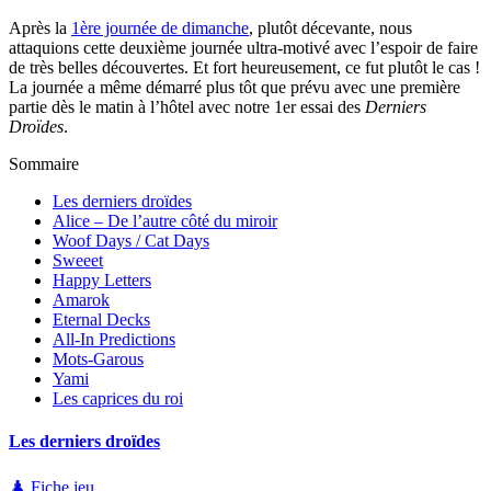
Après la
1ère journée de dimanche
, plutôt décevante, nous
attaquions cette deuxième journée ultra-motivé avec l’espoir de faire
de très belles découvertes. Et fort heureusement, ce fut plutôt le cas !
La journée a même démarré plus tôt que prévu avec une première
partie dès le matin à l’hôtel avec notre 1er essai des
Derniers
Droïdes
.
Sommaire
Les derniers droïdes
Alice – De l’autre côté du miroir
Woof Days / Cat Days
Sweeet
Happy Letters
Amarok
Eternal Decks
All-In Predictions
Mots-Garous
Yami
Les caprices du roi
Les derniers droïdes
♟️ Fiche jeu