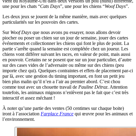
vient du Royaume-Uni dans deux versions un poil (huhu) différente,
une pour les chats “
Cats Days
”, une pour les chiens “
Woof Days
”.
Les deux jeux se jouent de la même manière, mais avec quelques
particularités sur les pouvoirs des cartes.
Sur
Woof Days
que nous avons pu essayer, nous allons devoir
piocher ou poser un chien sur un jour de semaine, jouer des cartes
événements et collectionner les chiens qui font le plus de point. La
partie s’arrête quand la semaine est complétée chez un joueur. Les
chiens vont différer suivant les races, en valeur de point, mais aussi
en pouvoir. Certains ne se posent que sur un jour particulier, d’autre
sur des cases vides de l’adversaire ou même sur des chiens (peu
importe chez qui). Quelques contraintes et effets de placement par-ci
par là, avec une gestion du timing important, en font un petit jeu
bien plus malin qu’il n’en a l’air au premier abord. C’est chou
comme tout avec un chouette travail de
Pauline Détraz
. Attention
toutefois, les animaux mignons n’enlèvent pas le fait que c’est très
interactif et assez méchant !
À noter qu’une partie des ventes (50 centimes sur chaque boite)
iront à l’association
Farplace France
qui œuvre pour les animaux et
l’environnement.