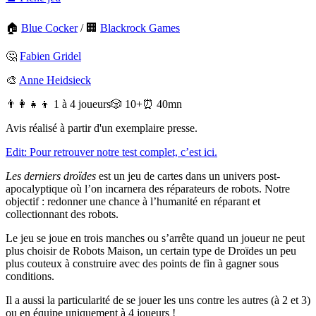
🏠
Blue Cocker
/
🏢
Blackrock Games
🤔
Fabien Gridel
🎨
Anne Heidsieck
👨‍👩‍👧‍👦 1 à 4 joueurs
🎲 10+
⏰ 40mn
Avis réalisé à partir d'un exemplaire presse.
Edit: Pour retrouver notre test complet, c’est ici.
Les derniers droïdes
est un jeu de cartes dans un univers post-
apocalyptique où l’on incarnera des réparateurs de robots. Notre
objectif : redonner une chance à l’humanité en réparant et
collectionnant des robots.
Le jeu se joue en trois manches ou s’arrête quand un joueur ne peut
plus choisir de Robots Maison, un certain type de Droïdes un peu
plus couteux à construire avec des points de fin à gagner sous
conditions.
Il a aussi la particularité de se jouer les uns contre les autres (à 2 et 3)
ou en équipe uniquement à 4 joueurs !