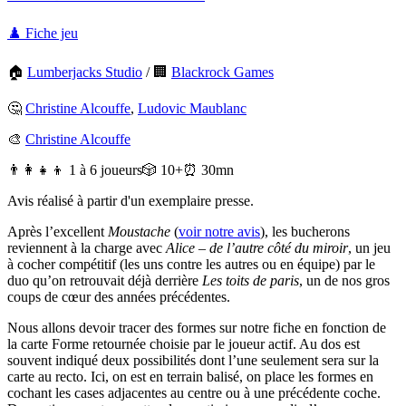
♟️ Fiche jeu
🏠
Lumberjacks Studio
/
🏢
Blackrock Games
🤔
Christine Alcouffe
,
Ludovic Maublanc
🎨
Christine Alcouffe
👨‍👩‍👧‍👦 1 à 6 joueurs
🎲 10+
⏰ 30mn
Avis réalisé à partir d'un exemplaire presse.
Après l’excellent
Moustache
(
voir notre avis
), les bucherons
reviennent à la charge avec
Alice – de l’autre côté du miroir
, un jeu
à cocher compétitif (les uns contre les autres ou en équipe) par le
duo qu’on retrouvait déjà derrière
Les toits de paris
, un de nos gros
coups de cœur des années précédentes.
Nous allons devoir tracer des formes sur notre fiche en fonction de
la carte Forme retournée choisie par le joueur actif. Au dos est
souvent indiqué deux possibilités dont l’une seulement sera sur la
carte au recto. Ici, on est en terrain balisé, on place les formes en
cochant les cases adjacentes au centre ou à une précédente coche.