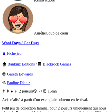
Kenny
Adore
Aurélie
Coup de cœur
Woof Days / Cat Days
♟️ Fiche jeu
🏠
Bankiiiz Editions
/
🏢
Blackrock Games
🤔
Gareth Edwards
🎨
Pauline Détraz
👨‍👩‍👧‍👦 2 joueurs
🎲 7+
⏰ 15mn
Avis réalisé à partir d'un exemplaire obtenu en festival.
Petit jeu de collection familial pour 2 joueurs uniquement qui nous