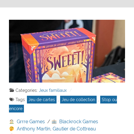
Categories:
Jeux familiaux
Tags:
Jeu de cartes
,
Jeu de collection
,
Stop ou
encore
Grrre Games
/
Blackrock Games
Anthony Martin
,
Gautier de Cottreau