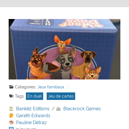
Categories:
Jeux familiaux
Tags:
En duel
,
Jeu de cartes
Bankiiiz Editions
/
Blackrock Games
Gareth Edwards
Pauline Détraz