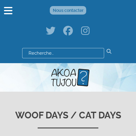
Nous contacter
Résultats
de
votre
recherche
:
WOOF DAYS / CAT DAYS