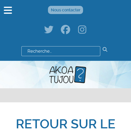
Nous contacter
Résultats
de
votre
recherche
:
RETOUR SUR LE