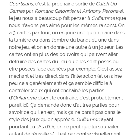
Courtisans
, c’est la prochaine sortie de
Catch Up
Games
par
Romaric Galonnier
et
Anthony Perone
et
le jeu nous a beaucoup fait penser à
Oriflamme
(que
nous n’avons pas aimé pour les mêmes raisons). On
a 3 cartes par tour, on en joue une qu’on place dans
la lumière ou dans l’ombre du banquet, une dans
notre jeu, et on en donne une autre à un joueur. Les
cartes ont en plus des pouvoirs qui peuvent aller
détruire des cartes du lieu ou elles sont posés ou
être posées face cachées par exemple. C’est assez
méchant et très direct dans l’interaction (et on aime
peu cela généralement) et ça semble difficile à
contrôler (ceux qui ont enchainé les parties
d’
Oriflamme
disent le contraire, c’est probablement
pareil ici). Ça demande donc d’autres parties pour
savoir ce qu’il en est, mais ça ne parait pas dans le
style des jeux qu’on apprécie.
Oriflamme
ayant
pourtant eu l’As d’Or, on ne peut que lui souhaiter
autant de réussite :-). Il est par contre visuellement