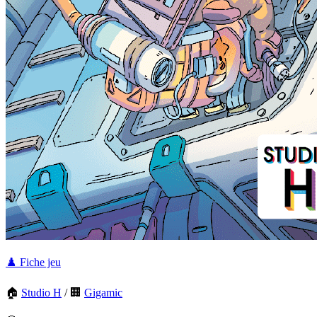
♟️ Fiche jeu
🏠
Studio H
/
🏢
Gigamic