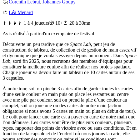
🤔
Corentin Lebrat
,
Johannes Goupy
🎨
Léa Menard
👨‍👩‍👧‍👦 1 à 4 joueurs
🎲 10+
⏰ 20 à 30mn
Avis réalisé à partir d'un exemplaire de festival.
Découverte un peu tardive que ce
Space Lab
, petit jeu de
construction de tableau, de collection et de gestion de main assez vif
et dynamique que je voulais essayer depuis un moment. Dans
Space
Lab
, sorti fin 2025, nous recrutons des membres d’équipages pour
constituer la meilleure équipe afin de réaliser nos projets spatiaux.
Chaque joueur va devoir faire un tableau de 10 cartes autour de ses
3 capsules.
À notre tour, soit on pioche 3 cartes afin de garder toutes les cartes
d’une seule couleur en main puis on place les restantes au centre
avec une pile par couleur, soit on prend la pile d’une couleur au
complet, soit on joue une ou des cartes de notre main (action
obligatoire si nous avons 5 cartes en main ou plus en début de tour).
Le coût pour lancer une carte est à payer en carte de notre main que
l’on défausse. Les cartes vont être de plusieurs couleurs, plusieurs
types, rapporter des points de victoire avec ou sans conditions. Et en
fonction de la capsule et de l’endroit où nous jouons la carte, elle
pourra activer des pouvoirs ou gains si les conditions sont