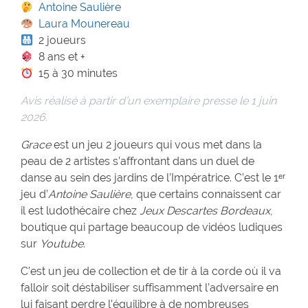
Antoine Saulière
Laura Mounereau
2 joueurs
8 ans et +
15 à 30 minutes
Avis réalisé à partir d’un exemplaire presse le 1 juin
2026.
Grace
est un jeu 2 joueurs qui vous met dans la
peau de 2 artistes s’affrontant dans un duel de
danse au sein des jardins de l’Impératrice. C’est le 1ᵉʳ
jeu d’
Antoine Saulière
, que certains connaissent car
il est ludothécaire chez
Jeux Descartes Bordeaux
,
boutique qui partage beaucoup de vidéos ludiques
sur
Youtube
.
C’est un jeu de collection et de tir à la corde où il va
falloir soit déstabiliser suffisamment l’adversaire en
lui faisant perdre l’équilibre à de nombreuses