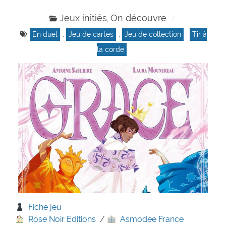
Jeux initiés
On découvre
,
En duel
,
Jeu de cartes
,
Jeu de collection
,
Tir à
la corde
Fiche jeu
Rose Noir Editions
/
Asmodee France