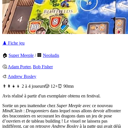
♟️ Fiche jeu
🏠
Super Meeple
/
🏢
Neoludis
🤔
Adam Porter
,
Bob Fisher
🎨
Andrew Bosley
👨‍👩‍👧‍👦 2 à 4 joueurs
🎲 12+
⏰ 90mn
Avis réalisé à partir d'un exemplaire obtenu en festival.
Sortie un peu inattendue chez
Super Meeple
avec ce nouveau
MindClash
:
Dragonniers
dans lequel nous allons devoir affronter
des braconniers en secourant les dragons dans un jeu de pose
d’ouvriers et de tableau building ! Le visuel ne laissera pas
indifférent, car on retrouve
Andrew Bosley
à la patte qui avait déjà