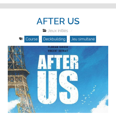
AFTER US
Jeux initiés
Course
,
Deckbuilding
,
Jeu simultané