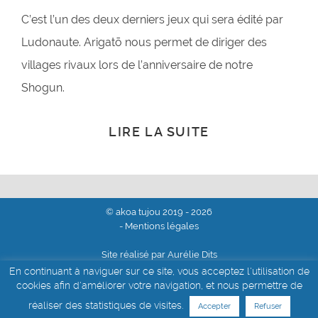
C’est l’un des deux derniers jeux qui sera édité par
Ludonaute. Arigatō nous permet de diriger des
villages rivaux lors de l’anniversaire de notre
Shogun.
LIRE LA SUITE
© akoa tujou 2019 - 2026
- Mentions légales
Site réalisé par Aurélie Dits
En continuant à naviguer sur ce site, vous acceptez l'utilisation de
cookies afin d'améliorer votre navigation, et nous permettre de
réaliser des statistiques de visites.
Accepter
Refuser