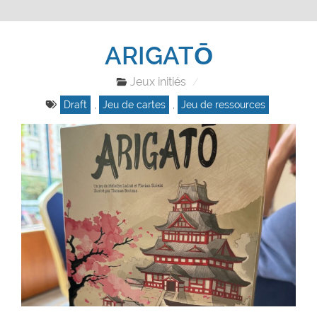
ARIGATŌ
Jeux initiés
Draft
,
Jeu de cartes
,
Jeu de ressources