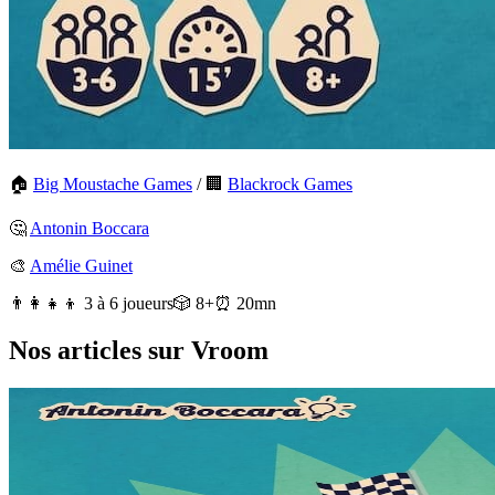
🏠
Big Moustache Games
/
🏢
Blackrock Games
🤔
Antonin Boccara
🎨
Amélie Guinet
👨‍👩‍👧‍👦 3 à 6 joueurs
🎲 8+
⏰ 20mn
Nos articles sur Vroom