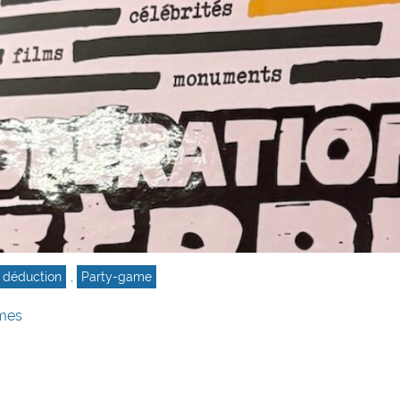
 déduction
,
Party-game
mes